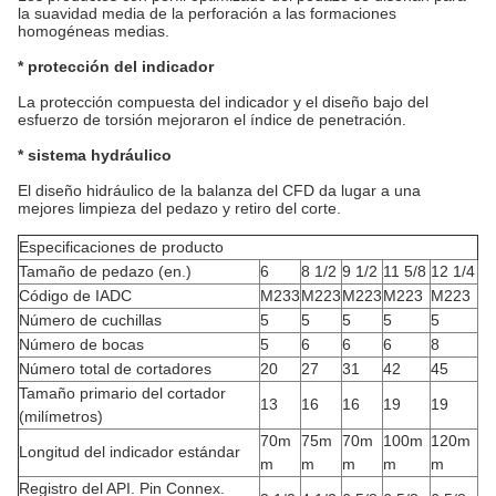
la suavidad media de la perforación a las formaciones
homogéneas medias.
* protección del indicador
La protección compuesta del indicador y el diseño bajo del
esfuerzo de torsión mejoraron el índice de penetración.
* sistema hydráulico
El diseño hidráulico de la balanza del CFD da lugar a una
mejores limpieza del pedazo y retiro del corte.
Especificaciones de producto
Tamaño de pedazo (en.)
6
8 1/2
9 1/2
11 5/8
12 1/4
Código de IADC
M233
M223
M223
M223
M223
Número de cuchillas
5
5
5
5
5
Número de bocas
5
6
6
6
8
Número total de cortadores
20
27
31
42
45
Tamaño primario del cortador
13
16
16
19
19
(milímetros)
70m
75m
70m
100m
120m
Longitud del indicador estándar
m
m
m
m
m
Registro del API. Pin Connex.