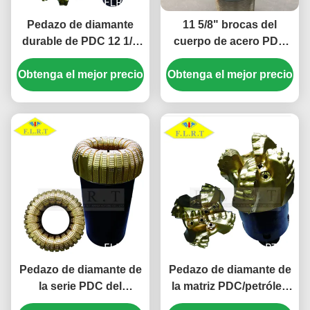
Pedazo de diamante
11 5/8" brocas del
durable de PDC 12 1/4
cuerpo de acero PDC
FM13088LU para la
con los cortadores
Obtenga el mejor precio
perforación semidura
Obtenga el mejor precio
dobles de la fila/los
de la formación
indicadores cortos
pesados
Pedazo de diamante de
Pedazo de diamante de
la serie PDC del
la matriz PDC/petróleo
FNC/diseño múltiple
serie de FM19043CT FM