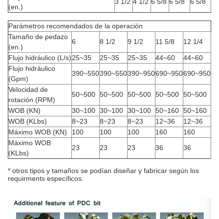
3 1/2
4 1/2
6 5/8
6 5/8
6 5/8
(en.)
Parámetros recomendados de la operación
Tamaño de pedazo
6
8 1/2
9 1/2
11 5/8
12 1/4
(en.)
Flujo hidráulico (L/s)
25~35
25~35
25~35
44~60
44~60
Flujo hidráulico
390~550
390~550
390~950
690~950
690~950
(Gpm)
Velocidad de
50~500
50~500
50~500
50~500
50~500
rotación (RPM)
WOB (KN)
30~100
30~100
30~100
50~160
50~160
WOB (KLbs)
8~23
8~23
8~23
12~36
12~36
Máximo WOB (KN)
100
100
100
160
160
Máximo WOB
23
23
23
36
36
(KLbs)
* otros tipos y tamaños se podían diseñar y fabricar según los
requirments específicos.